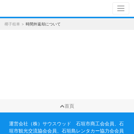
椰子租車
時間外返却について
首頁
運営会社（株）サウスウッド 石垣市商工会会員、石
垣市観光交流協会会員、石垣島レンタカー協力会会員