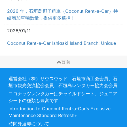
2026 年，石垣島椰子租車（Coconut Rent-a-Car）持
續增加車輛數量，提供更多選擇！
2026/01/11
Coconut Rent-a-Car Ishigaki Island Branch: Unique
Plan - Refresh + Expansion
首頁
2025/12/26
We donated a muscle training gym worth 1 million
運営会社（株）サウスウッド 石垣市商工会会員、石
yen to high school students on Ishigaki Island.
垣市観光交流協会会員、石垣島レンタカー協力会会員
ココナッツレンタカーはチャイルドシート、ジュニア
2025/11/07
シートの種類も豊富です
關於椰子租車（Coconut Rent-a-Car）年末年初營業時
Introduction to Coconut Rent-a-Car's Exclusive
間公告（2025年–2026年） 感謝您對椰子租車的支持。
Maintenance Standard Refresh+
關於年末年初期間的營業時間，調整如下
時間外返却について