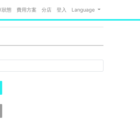
車狀態
費用方案
分店
登入
Language