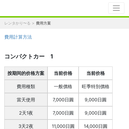
レンタかり〜る
費用方案
費用計算方法
コンパクトカー 1
按期间的价格方案
当前价格
当前价格
費用種類
一般價格
旺季特別價格
當天使用
7,000日圓
9,000日圓
2天1夜
7,000日圓
9,000日圓
3天2夜
11,000日圓
14,000日圓