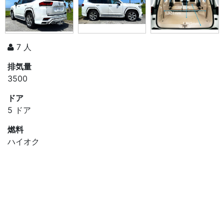
7 人
排気量
3500
ドア
5 ドア
燃料
ハイオク