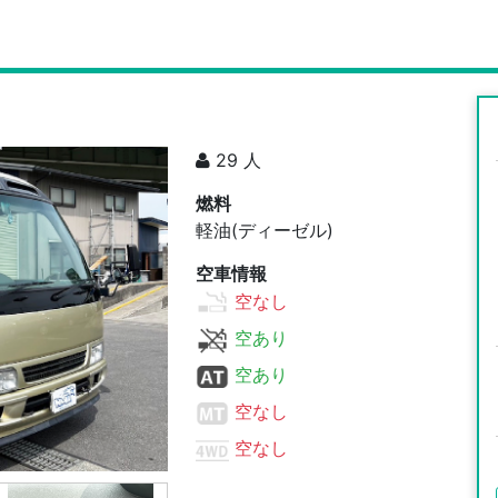
29 人
燃料
軽油(ディーゼル)
空車情報
空なし
空あり
空あり
空なし
空なし