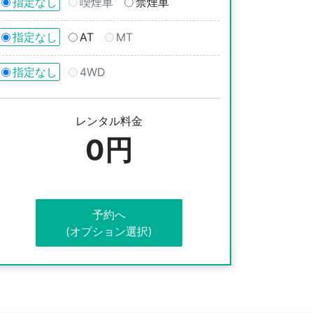
指定なし
喫煙車
禁煙車
指定なし
AT
MT
指定なし
4WD
レンタル料金
0円
予約へ
(オプション選択)