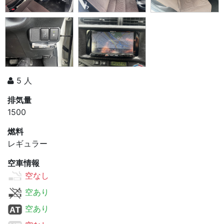
5 人
排気量
1500
燃料
レギュラー
空車情報
空なし
空あり
空あり