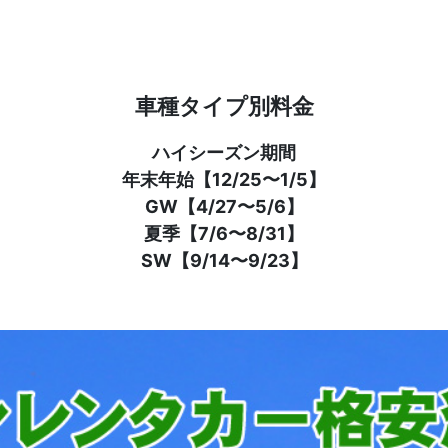
車種タイプ別料金
ハイシーズン期間
年末年始【12/25〜1/5】
GW【4/27〜5/6】
夏季【7/6〜8/31】
SW【9/14〜9/23】