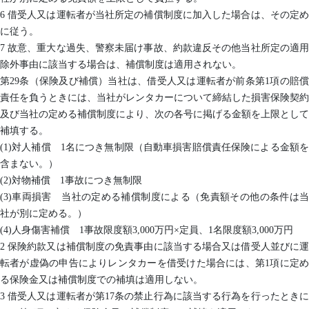
6 借受人又は運転者が当社所定の補償制度に加入した場合は、その定め
に従う。
7 故意、重大な過失、警察未届け事故、約款違反その他当社所定の適用
除外事由に該当する場合は、補償制度は適用されない。
第29条（保険及び補償）当社は、借受人又は運転者が前条第1項の賠償
責任を負うときには、当社がレンタカーについて締結した損害保険契約
及び当社の定める補償制度により、次の各号に掲げる金額を上限として
補填する。
(1)対人補償 1名につき無制限（自動車損害賠償責任保険による金額を
含まない。）
(2)対物補償 1事故につき無制限
(3)車両損害 当社の定める補償制度による（免責額その他の条件は当
社が別に定める。）
(4)人身傷害補償 1事故限度額3,000万円×定員、1名限度額3,000万円
2 保険約款又は補償制度の免責事由に該当する場合又は借受人並びに運
転者が虚偽の申告によりレンタカーを借受けた場合には、第1項に定め
る保険金又は補償制度での補填は適用しない。
3 借受人又は運転者が第17条の禁止行為に該当する行為を行ったときに