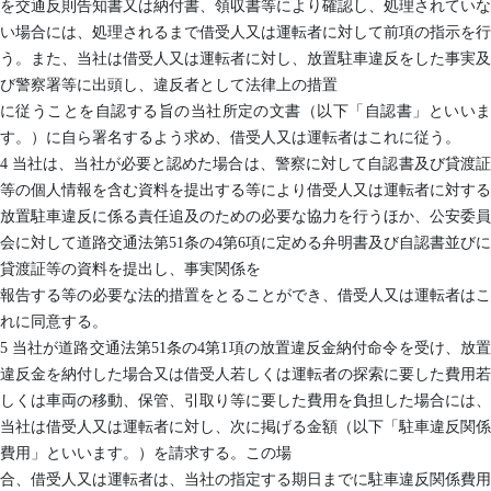
を交通反則告知書又は納付書、領収書等により確認し、処理されていな
い場合には、処理されるまで借受人又は運転者に対して前項の指示を行
う。また、当社は借受人又は運転者に対し、放置駐車違反をした事実及
び警察署等に出頭し、違反者として法律上の措置
に従うことを自認する旨の当社所定の文書（以下「自認書」といいま
す。）に自ら署名するよう求め、借受人又は運転者はこれに従う。
4 当社は、当社が必要と認めた場合は、警察に対して自認書及び貸渡証
等の個人情報を含む資料を提出する等により借受人又は運転者に対する
放置駐車違反に係る責任追及のための必要な協力を行うほか、公安委員
会に対して道路交通法第51条の4第6項に定める弁明書及び自認書並びに
貸渡証等の資料を提出し、事実関係を
報告する等の必要な法的措置をとることができ、借受人又は運転者はこ
れに同意する。
5 当社が道路交通法第51条の4第1項の放置違反金納付命令を受け、放置
違反金を納付した場合又は借受人若しくは運転者の探索に要した費用若
しくは車両の移動、保管、引取り等に要した費用を負担した場合には、
当社は借受人又は運転者に対し、次に掲げる金額（以下「駐車違反関係
費用」といいます。）を請求する。この場
合、借受人又は運転者は、当社の指定する期日までに駐車違反関係費用