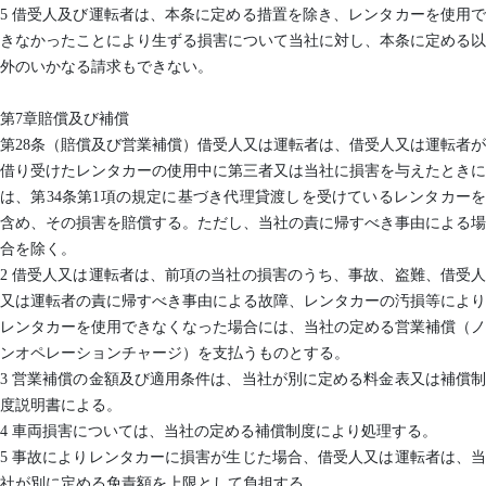
5 借受人及び運転者は、本条に定める措置を除き、レンタカーを使用で
きなかったことにより生ずる損害について当社に対し、本条に定める以
外のいかなる請求もできない。
第7章賠償及び補償
第28条（賠償及び営業補償）借受人又は運転者は、借受人又は運転者が
借り受けたレンタカーの使用中に第三者又は当社に損害を与えたときに
は、第34条第1項の規定に基づき代理貸渡しを受けているレンタカーを
含め、その損害を賠償する。ただし、当社の責に帰すべき事由による場
合を除く。
2 借受人又は運転者は、前項の当社の損害のうち、事故、盗難、借受人
又は運転者の責に帰すべき事由による故障、レンタカーの汚損等により
レンタカーを使用できなくなった場合には、当社の定める営業補償（ノ
ンオペレーションチャージ）を支払うものとする。
3 営業補償の金額及び適用条件は、当社が別に定める料金表又は補償制
度説明書による。
4 車両損害については、当社の定める補償制度により処理する。
5 事故によりレンタカーに損害が生じた場合、借受人又は運転者は、当
社が別に定める免責額を上限として負担する。