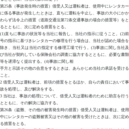
第25条（事故発生時の措置）借受人又は運転者は、使用中にレンタカー
に係る事故が発生したときは、直ちに運転を中止し、事故の大小にかか
わらず法令上の措置（道路交通法第72条交通事故の場合の措置等）をと
るとともに、次に定める措置をとる。
(1)直ちに事故の状況等を当社に報告し、当社の指示に従うこと。(2)前
号の指示に基づきレンタカーの修理を行う場合は、当社が認めた場合を
除き、当社又は当社の指定する修理工場で行う。(3)事故に関し当社及
び当社が契約している保険会社の調査に協力するとともに、必要な書類
等を遅滞なく提出する。(4)事故に関し相
手方と示談その他の合意をするときは、あらかじめ当社の承諾を受ける
こと。
2 借受人又は運転者は、前項の措置をとるほか、自らの責任において事
故を処理し、及び解決をする。
3 当社は、事故の処理について、借受人又は運転者のために助言を行う
とともに、その解決に協力する。
第26条（盗難、その他の被害発生時の措置）借受人又は運転者は、使用
中にレンタカーの盗難被害又はその他の被害を受けたときは、次に定め
る措置をとる。