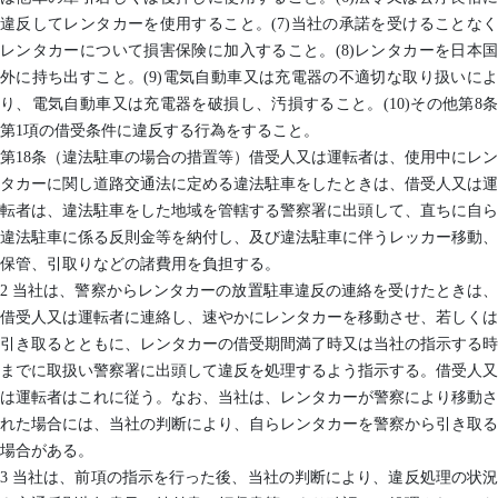
違反してレンタカーを使用すること。(7)当社の承諾を受けることなく
レンタカーについて損害保険に加入すること。(8)レンタカーを日本国
外に持ち出すこと。(9)電気自動車又は充電器の不適切な取り扱いによ
り、電気自動車又は充電器を破損し、汚損すること。(10)その他第8条
第1項の借受条件に違反する行為をすること。
第18条（違法駐車の場合の措置等）借受人又は運転者は、使用中にレン
タカーに関し道路交通法に定める違法駐車をしたときは、借受人又は運
転者は、違法駐車をした地域を管轄する警察署に出頭して、直ちに自ら
違法駐車に係る反則金等を納付し、及び違法駐車に伴うレッカー移動、
保管、引取りなどの諸費用を負担する。
2 当社は、警察からレンタカーの放置駐車違反の連絡を受けたときは、
借受人又は運転者に連絡し、速やかにレンタカーを移動させ、若しくは
引き取るとともに、レンタカーの借受期間満了時又は当社の指示する時
までに取扱い警察署に出頭して違反を処理するよう指示する。借受人又
は運転者はこれに従う。なお、当社は、レンタカーが警察により移動さ
れた場合には、当社の判断により、自らレンタカーを警察から引き取る
場合がある。
3 当社は、前項の指示を行った後、当社の判断により、違反処理の状況