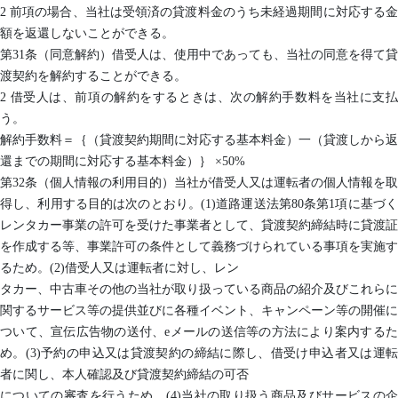
2 前項の場合、当社は受領済の貸渡料金のうち未経過期間に対応する金
額を返還しないことができる。
第31条（同意解約）借受人は、使用中であっても、当社の同意を得て貸
渡契約を解約することができる。
2 借受人は、前項の解約をするときは、次の解約手数料を当社に支払
う。
解約手数料＝｛（貸渡契約期間に対応する基本料金）一（貸渡しから返
還までの期間に対応する基本料金）｝ ×50%
第32条（個人情報の利用目的）当社が借受人又は運転者の個人情報を取
得し、利用する目的は次のとおり。(1)道路運送法第80条第1項に基づく
レンタカー事業の許可を受けた事業者として、貸渡契約締結時に貸渡証
を作成する等、事業許可の条件として義務づけられている事項を実施す
るため。(2)借受人又は運転者に対し、レン
タカー、中古車その他の当社が取り扱っている商品の紹介及びこれらに
関するサービス等の提供並びに各種イベント、キャンペーン等の開催に
ついて、宣伝広告物の送付、eメールの送信等の方法により案内するた
め。(3)予約の申込又は貸渡契約の締結に際し、借受け申込者又は運転
者に関し、本人確認及び貸渡契約締結の可否
についての審査を行うため。(4)当社の取り扱う商品及びサービスの企