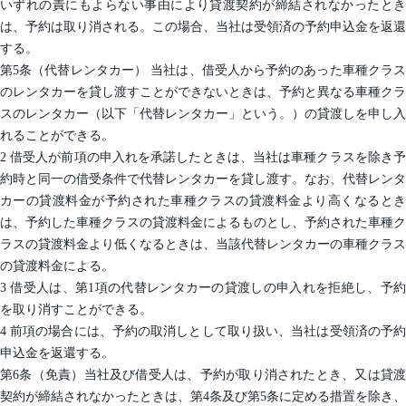
いずれの責にもよらない事由により貸渡契約が締結されなかったとき
は、予約は取り消される。この場合、当社は受領済の予約申込金を返還
する。
第5条（代替レンタカー） 当社は、借受人から予約のあった車種クラス
のレンタカーを貸し渡すことができないときは、予約と異なる車種クラ
スのレンタカー（以下「代替レンタカー」という。）の貸渡しを申し入
れることができる。
2 借受人が前項の申入れを承諾したときは、当社は車種クラスを除き予
約時と同一の借受条件で代替レンタカーを貸し渡す。なお、代替レンタ
カーの貸渡料金が予約された車種クラスの貸渡料金より高くなるとき
は、予約した車種クラスの貸渡料金によるものとし、予約された車種ク
ラスの貸渡料金より低くなるときは、当該代替レンタカーの車種クラス
の貸渡料金による。
3 借受人は、第1項の代替レンタカーの貸渡しの申入れを拒絶し、予約
を取り消すことができる。
4 前項の場合には、予約の取消しとして取り扱い、当社は受領済の予約
申込金を返還する。
第6条（免責）当社及び借受人は、予約が取り消されたとき、又は貸渡
契約が締結されなかったときは、第4条及び第5条に定める措置を除き、