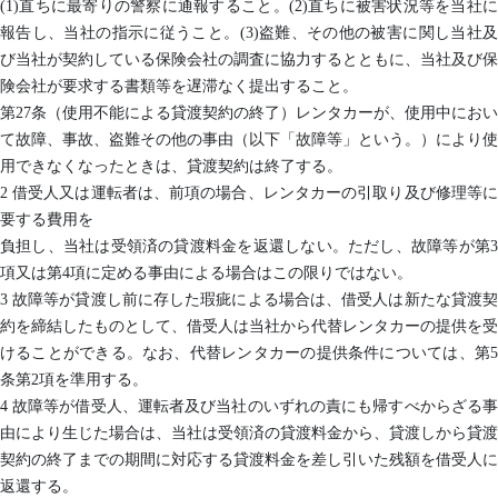
(1)直ちに最寄りの警察に通報すること。(2)直ちに被害状況等を当社に
報告し、当社の指示に従うこと。(3)盗難、その他の被害に関し当社及
び当社が契約している保険会社の調査に協力するとともに、当社及び保
険会社が要求する書類等を遅滞なく提出すること。
第27条（使用不能による貸渡契約の終了）レンタカーが、使用中におい
て故障、事故、盗難その他の事由（以下「故障等」という。）により使
用できなくなったときは、貸渡契約は終了する。
2 借受人又は運転者は、前項の場合、レンタカーの引取り及び修理等に
要する費用を
負担し、当社は受領済の貸渡料金を返還しない。ただし、故障等が第3
項又は第4項に定める事由による場合はこの限りではない。
3 故障等が貸渡し前に存した瑕疵による場合は、借受人は新たな貸渡契
約を締結したものとして、借受人は当社から代替レンタカーの提供を受
けることができる。なお、代替レンタカーの提供条件については、第5
条第2項を準用する。
4 故障等が借受人、運転者及び当社のいずれの責にも帰すべからざる事
由により生じた場合は、当社は受領済の貸渡料金から、貸渡しから貸渡
契約の終了までの期間に対応する貸渡料金を差し引いた残額を借受人に
返還する。