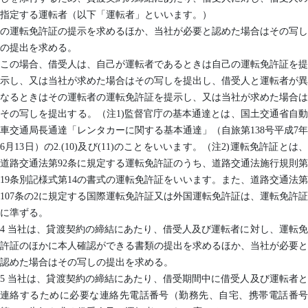
指定する運転者（以下「運転者」といいます。）
の運転免許証の提示を求めるほか、当社が必要と認めた場合はその写し
の提出を求める。
この場合、借受人は、自己が運転者であるときは自己の運転免許証を提
示し、又は当社が求めた場合はその写しを提出し、借受人と運転者が異
なるときはその運転者の運転免許証を提示し、又は当社が求めた場合は
その写しを提出する。（注1)監督官庁の基本通達とは、国土交通省自動
車交通局長通達「レンタカーに関する基本通達」（自旅第138号平成7年
6月13日）の2.(10)及び(11)のことをいいます。（注2)運転免許証とは、
道路交通法第92条に規定する運転免許証のうち、道路交通法施行規則第
19条別記様式第14の書式の運転免許証をいいます。また、道路交通法第
107条の2に規定する国際運転免許証又は外国運転免許証は、運転免許証
に準ずる。
4 当社は、貸渡契約の締結にあたり、借受人及び運転者に対し、運転免
許証のほかに本人確認ができる書類の提出を求めるほか、当社が必要と
認めた場合はその写しの提出を求める。
5 当社は、貸渡契約の締結にあたり、借受期間中に借受人及び運転者と
連絡するために必要な連絡先電話番号（勤務先、自宅、携帯電話番号