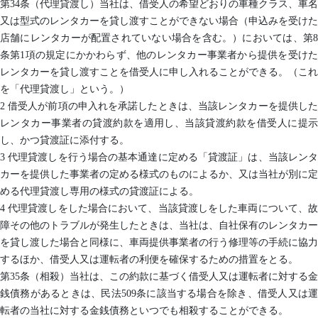
第34条（代理貸渡し）当社は、借受人の希望どおりの車種クラス、車名
又は型式のレンタカーを貸し渡すことができない場合（申込みを受けた
店舗にレンタカーが配置されていない場合を含む。）においては、第8
条第1項の規定にかかわらず、他のレンタカー事業者から提供を受けた
レンタカーを貸し渡すことを借受人に申し入れることができる。（これ
を「代理貸渡し」という。）
2 借受人が前項の申入れを承諾したときは、当該レンタカーを提供した
レンタカー事業者の貸渡約款を適用し、当該貸渡約款を借受人に提示
し、かつ貸渡証に添付する。
3 代理貸渡しを行う場合の基本通達に定める「貸渡証」は、当該レンタ
カーを提供した事業者の定める様式のものによるか、又は当社が別に定
める代理貸渡し専用の様式の貸渡証による。
4 代理貸渡しをした場合において、当該貸渡しをした車両について、故
障その他のトラブルが発生したときは、当社は、自社保有のレンタカー
を貸し渡した場合と同様に、車両提供事業者の行う修理等の手続に協力
するほか、借受人又は運転者の利便を確保するための措置をとる。
第35条（相殺）当社は、この約款に基づく借受人又は運転者に対する金
銭債務があるときは、民法509条に該当する場合を除き、借受人又は運
転者の当社に対する金銭債務といつでも相殺することができる。