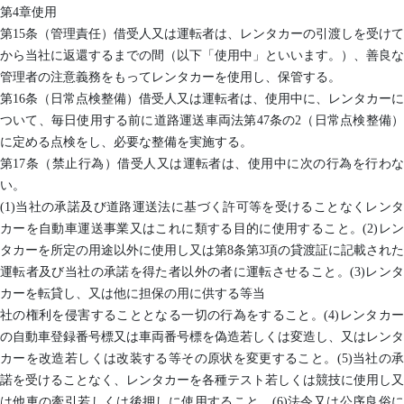
第4章使用
第15条（管理責任）借受人又は運転者は、レンタカーの引渡しを受けて
から当社に返還するまでの間（以下「使用中」といいます。）、善良な
管理者の注意義務をもってレンタカーを使用し、保管する。
第16条（日常点検整備）借受人又は運転者は、使用中に、レンタカーに
ついて、毎日使用する前に道路運送車両法第47条の2（日常点検整備）
に定める点検をし、必要な整備を実施する。
第17条（禁止行為）借受人又は運転者は、使用中に次の行為を行わな
い。
(1)当社の承諾及び道路運送法に基づく許可等を受けることなくレンタ
カーを自動車運送事業又はこれに類する目的に使用すること。(2)レン
タカーを所定の用途以外に使用し又は第8条第3項の貸渡証に記載された
運転者及び当社の承諾を得た者以外の者に運転させること。(3)レンタ
カーを転貸し、又は他に担保の用に供する等当
社の権利を侵害することとなる一切の行為をすること。(4)レンタカー
の自動車登録番号標又は車両番号標を偽造若しくは変造し、又はレンタ
カーを改造若しくは改装する等その原状を変更すること。(5)当社の承
諾を受けることなく、レンタカーを各種テスト若しくは競技に使用し又
は他車の牽引若しくは後押しに使用すること。(6)法令又は公序良俗に