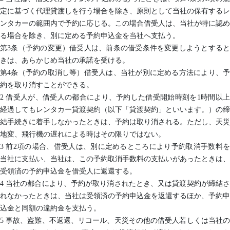
定に基づく代理貸渡しを行う場合を除き、原則として当社の保有するレ
ンタカーの範囲内で予約に応じる。この場合借受人は、当社が特に認め
る場合を除き、別に定める予約申込金を当社へ支払う。
第3条（予約の変更）借受人は、前条の借受条件を変更しようとすると
きは、あらかじめ当社の承諾を受ける。
第4条（予約の取消し等）借受人は、当社が別に定める方法により、予
約を取り消すことができる。
2 借受人が、借受人の都合により、予約した借受開始時刻を1時間以上
経過してもレンタカー貸渡契約（以下「貸渡契約」といいます。）の締
結手続きに着手しなかったときは、予約は取り消される。ただし、天災
地変、飛行機の遅れによる時はその限りではない。
3 前2項の場合、借受人は、別に定めるところにより予約取消手数料を
当社に支払い、当社は、この予約取消手数料の支払いがあったときは、
受領済の予約申込金を借受人に返還する。
4 当社の都合により、予約が取り消されたとき、又は貸渡契約が締結さ
れなかったときは、当社は受領済の予約申込金を返還するほか、予約申
込金と同額の違約金を支払う。
5 事故、盗難、不返還、リコール、天災その他の借受人若しくは当社の