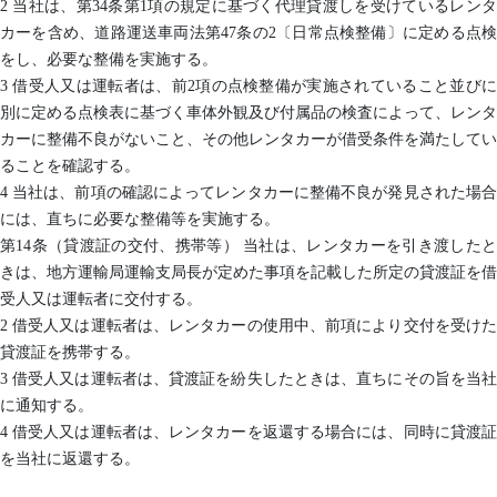
2 当社は、第34条第1項の規定に基づく代理貸渡しを受けているレンタ
カーを含め、道路運送車両法第47条の2〔日常点検整備〕に定める点検
をし、必要な整備を実施する。
3 借受人又は運転者は、前2項の点検整備が実施されていること並びに
別に定める点検表に基づく車体外観及び付属品の検査によって、レンタ
カーに整備不良がないこと、その他レンタカーが借受条件を満たしてい
ることを確認する。
4 当社は、前項の確認によってレンタカーに整備不良が発見された場合
には、直ちに必要な整備等を実施する。
第14条（貸渡証の交付、携帯等） 当社は、レンタカーを引き渡したと
きは、地方運輸局運輸支局長が定めた事項を記載した所定の貸渡証を借
受人又は運転者に交付する。
2 借受人又は運転者は、レンタカーの使用中、前項により交付を受けた
貸渡証を携帯する。
3 借受人又は運転者は、貸渡証を紛失したときは、直ちにその旨を当社
に通知する。
4 借受人又は運転者は、レンタカーを返還する場合には、同時に貸渡証
を当社に返還する。