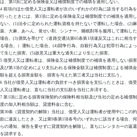
は、第1項に定める保険金又は補償制度での補填を適用しない。
4 前項のほか借受人又は運転者が次のいずれかの行為に該当する行為を
行ったときには、第1項に定める保険金又は補償制度での補填を適用し
ない。(1)法令に定められた運転資格を持たないで運転した場合。(2)麻
薬、大麻、あへん、覚せい剤、シンナー、睡眠剤等を服用して運転した
場合。(3)酒気を帯びて（道路交通法第65条第1項違反又はこれに相当す
る場合。）運転した場合。(4)闘争行為、自殺行為又は犯罪行為によっ
て生じた損害。(5)故意又は重大な過失により生じた損害。
5 借受人又は運転者は、保険金又は補償制度での補填を適用しない損害
及び第1項の定めにより支払われる保険金額又は補償制度による補填金
額を超える損害金額を、損害を与えた第三者又は当社に支払う。
6 当社が借受人又は運転者の負担すべき損害金を支払ったときは、借受
人又は運転者は、直ちに当社の支払額を当社に弁済する。
7 第1項に定める損害保険契約の保険料相当額及び当社の定める補償制
度の加入料相当額は、貸渡料金に含む。
第30条（貸渡契約の解除）当社は、借受人又は運転者が使用中にこの約
款に違反したとき、又は第9条第1項各号のいずれかに該当する場合、何
らの通知、催告を要せずに貸渡契約を解除し、直ちにレンタカーの返還
を請求する。