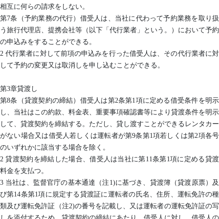
相互に何らの請求をしない。
第7条（予約業務の代行）借受人は、当社に代わって予約業務を取り扱
う旅行代理店、提携会社等（以下「代行業者」という。）において予約
の申込みをすることができる。
2 代行業者に対して前項の申込みを行った借受人は、その代行業者に対
して予約の変更又は取消しを申し込むことができる。
第3章貸渡し
第8条（貸渡契約の締結）借受人は第2条第1項に定める借受条件を明示
し、当社はこの約款、料金表、重要事項確認書等により貸渡条件を明示
して、貸渡契約を締結する。ただし、貸し渡すことができるレンタカー
がない場合又は借受人若しくは運転者が第9条第1項若しくは第2項各号
のいずれかに該当する場合を除く。
2 貸渡契約を締結した場合、借受人は当社に第11条第1項に定める貸渡
料金を支払つ。
3 当社は、監督官庁の基本通達（注1)に基づき、貸渡簿（貸渡原票）及
び第14条第1項に規定する貸渡証に運転者の氏名、住所、運転免許の種
類及び運転免許証（注2)の番号を記載し、又は運転者の運転免許証の写
しを添付するため、貸渡契約の締結にあたり、借受人に対し、借受人の