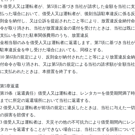
9 借受人又は運転者が、第5項に基づき当社が請求した金額を当社に支
払った場合において、借受人又は運転者が、後刻当該駐車違反に係る反
則金を納付し、又は公訴を提起されたこと等により、放置違反金納付命
令が取り消され、当社が放置違反金の還付を受けたときは、当社は既に
支払いを受けた駐車関係費用のうち、放置違反
金相当額のみを借受人又は運転者に返還します。第7項に基づき当社が
駐車違反金を申し受けた場合においても、同様とする。
10 第6項の規定により、反則金が納付されたこと等により放置違反金納
付命令が取り消され、又は第5項の規定による当社の請求額が全額当社
に支払われたときは、本措置を終了する。
第5章返還
第19条（返還責任）借受人又は運転者は、レンタカーを借受期間満了時
までに所定の返還場所において当社に返還する。
2 借受人又は運転者が前項の規定に違反したときは、当社に与えた一切
の損害を賠償する。
3 借受人又は運転者は、天災その他の不可抗力により借受期間内にレン
タカーを返還することができない場合には、当社に生ずる損害について