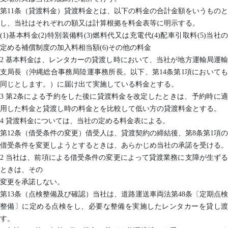
第11条（貸渡料金）貸渡料金とは、以下の料金の合計金額をいうものと
し、当社はそれぞれの額又は計算根拠を料金表等に明示する。
(1)基本料金(2)特別装備料(3)燃料代又は充電代(4)配車引取料(5)当社の
定める補償制度の加入料相当額(6)その他の料金
2 基本料金は、レンタカーの貸渡し時において、当社が地方運輸局運輸
支局長（沖縄総合事務局陸運事務所長。以下、第14条第1項においても
同じとします。）に届け出て実施している料金とする。
3 第2条による予約をした後に貸渡料金を改定したときは、予約時に適
用した料金と貸渡し時の料金とを比較して低い方の貸渡料金とする。
4 貸渡料金については、当社の定める料金表による。
第12条（借受条件の変更）借受人は、貸渡契約の締結後、第8条第1項の
借受条件を変更しようとするときは、あらかじめ当社の承諾を受ける。
2 当社は、前項による借受条件の変更によって貸渡業務に支障が生ずる
ときは、その
変更を承諾しない。
第13条（点検整備及び確認）当社は、道路運送車両法第48条〔定期点検
整備〕に定める点検をし、必要な整備を実施したレンタカーを貸し渡
す。