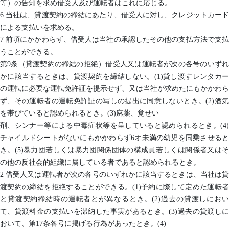
等）の告知を求め借受人及び運転者はこれに応じる。
6 当社は、貸渡契約の締結にあたり、借受人に対し、クレジットカード
による支払いを求める。
7 前項にかかわらず、借受人は当社の承認したその他の支払方法で支払
うことができる。
第9条（貸渡契約の締結の拒絶）借受人又は運転者が次の各号のいずれ
かに該当するときは、貸渡契約を締結しない。(1)貸し渡すレンタカー
の運転に必要な運転免許証を提示せず、又は当社が求めたにもかかわら
ず、その運転者の運転免許証の写しの提出に同意しないとき。(2)酒気
を帯びていると認められるとき。(3)麻薬、覚せい
剤、シンナー等による中毒症状等を呈していると認められるとき。(4)
チャイルドシートがないにもかかわらず6オ未満の幼児を同乗させると
き。(5)暴力団若しくは暴力団関係団体の構成員若しくは関係者又はそ
の他の反社会的組織に属している者であると認められるとき。
2 借受人又は運転者が次の各号のいずれかに該当するときは、当社は貸
渡契約の締結を拒絶することができる。(1)予約に際して定めた運転者
と貸渡契約締結時の運転者とが異なるとき。(2)過去の貸渡しにおい
て、貸渡料金の支払いを滞納した事実があるとき。(3)過去の貸渡しに
おいて、第17条各号に掲げる行為があったとき。(4)