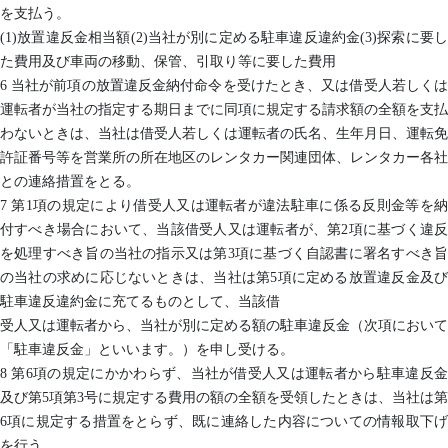
を支払う。
(1)放置違反金相当額(2)当社が別に定める駐車違反違約金(3)探索に要し
た費用及び車両の移動、保管、引取り等に要した費用
6 当社が前項の放置違反金納付命令を受けたとき、又は借受人若しくは
運転者が当社の指定する期日までに同項に規定する請求額の全額を支払
わないときは、当社は借受人若しくは運転者の氏名、生年月日、運転免
許証番号等を営業所の所在地区のレンタカー関連団体、レンタカー各社
との連絡措置をとる。
7 第1項の規定により借受人又は運転者が違法駐車に係る反則金等を納
付すべき場合において、当該借受人又は運転者が、第2項に基づく違反
を処理すべき旨の当社の指示又は第3項に基づく自認書に署名すべき旨
の当社の求めに応じないときは、当社は第5項に定める放置違反金及び
駐車違反違約金に充てるものとして、当該借
受人又は運転者から、当社が別に定める額の駐車違反金（次項において
「駐車違反金」といいます。）を申し受ける。
8 第6項の規定にかかわらず、当社が借受人又は運転者から駐車違反金
及び第5項第3号に規定する費用の額の全額を受領したときは、当社は第
6項に規定する措置をとらず、既に連絡した内容についての情報取下げ
を行う。