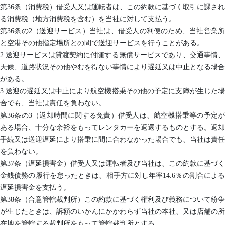
第36条（消費税）借受人又は運転者は、この約款に基づく取引に課され
る消費税（地方消費税を含む）を当社に対して支払う。
第36条の2（送迎サービス）当社は、借受人の利便のため、当社営業所
と空港その他指定場所との間で送迎サービスを行うことがある。
2 送迎サービスは貸渡契約に付随する無償サービスであり、交通事情、
天候、道路状況その他やむを得ない事情により遅延又は中止となる場合
がある。
3 送迎の遅延又は中止により航空機搭乗その他の予定に支障が生じた場
合でも、当社は責任を負わない。
第36条の3（返却時間に関する免責）借受人は、航空機搭乗等の予定が
ある場合、十分な余裕をもってレンタカーを返還するものとする。返却
手続又は送迎遅延により搭乗に間に合わなかった場合でも、当社は責任
を負わない。
第37条（遅延損害金）借受人又は運転者及び当社は、この約款に基づく
金銭債務の履行を怠ったときは、相手方に対し年率14.6％の割合による
遅延損害金を支払う。
第38条（合意管轄裁判所）この約款に基づく権利及び義務について紛争
が生じたときは、訴額のいかんにかかわらず当社の本社、又は店舗の所
在地を管轄する裁判所をもって管轄裁判所とする。