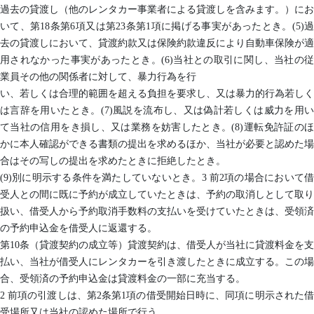
過去の貸渡し（他のレンタカー事業者による貸渡しを含みます。）にお
いて、第18条第6項又は第23条第1項に掲げる事実があったとき。(5)過
去の貸渡しにおいて、貸渡約款又は保険約款違反により自動車保険が適
用されなかった事実があったとき。(6)当社との取引に関し、当社の従
業員その他の関係者に対して、暴力行為を行
い、若しくは合理的範囲を超える負担を要求し、又は暴力的行為若しく
は言辞を用いたとき。(7)風説を流布し、又は偽計若しくは威力を用い
て当社の信用をき損し、又は業務を妨害したとき。(8)運転免許証のほ
かに本人確認ができる書類の提出を求めるほか、当社が必要と認めた場
合はその写しの提出を求めたときに拒絶したとき。
(9)別に明示する条件を満たしていないとき。3 前2項の場合において借
受人との間に既に予約が成立していたときは、予約の取消しとして取り
扱い、借受人から予約取消手数料の支払いを受けていたときは、受領済
の予約申込金を借受人に返還する。
第10条（貸渡契約の成立等）貸渡契約は、借受人が当社に貸渡料金を支
払い、当社が借受人にレンタカーを引き渡したときに成立する。この場
合、受領済の予約申込金は貸渡料金の一部に充当する。
2 前項の引渡しは、第2条第1項の借受開始日時に、同項に明示された借
受場所又は当社の認めた場所で行う。