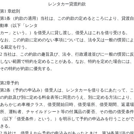
レンタカー貸渡約款
第1 章総則
第1条（約款の適用）当社は、この約款の定めるところにより、貸渡自
動車（以下「レンタ
カー」という。）を借受人に貸し渡し、借受人はこれを借り受ける。
なお、この約款に定めのない事項については、法令又は一般の慣習によ
る裁定を行う。
2 当社は、この約款の趣旨及び、法令、行政通達並びに一般の慣習に反
しない範囲で特約を定めることがある。なお、特約を定めた場合には、
その特約が約款に優先する。
第2章予約
第2条（予約の申込み）借受人は、レンタカーを借りるにあたって、こ
の約款及び別に定める料金表等に同意のうえ、別に定める方法により、
あらかじめ車種クラス、借受開始日時、借受場所、借受期間、返還場
所、運転者、チャイルドシート等の付属品の要否、その他の借受条件
（以下「借受条件」という。）を明示して予約の申込みを行うことがで
きる。
2 当社は、借受人から予約の申込みがあったときは、第34条第1項の規