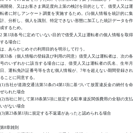
画開発、又はお客さま満足度向上策の検討を目的として、借受人又は運
転者に対しアンケート調査を実施するため。(5)個人情報を統計的に集
計、分析し、個人を識別、特定できない形態に加工した統計データを作
成するため。
2 第1項各号に定めていない目的で借受人又は運転者の個人情報を取得
する場合に
は、あらかじめその利用目的を明示して行う。
第33条（個人情報の登録及び利用の同意）借受人又は運転者は、次の各
号のいずれかに該当する場合には、借受人又は運転者の氏名、生年月
日、運転免許証番号等を含む個人情報が、7年を超えない期間登録され
ることに同意する。
(1)当社が道路交通法第51条の4第1項に基づいて放置違反金の納付を命
ぜられた場合
(2)当社に対して第18条第5項に規定する駐車違反関係費用の全額の支払
いがない場合
(3)第23条第1項に規定する不返還があったと認められる場合
第8章雑則