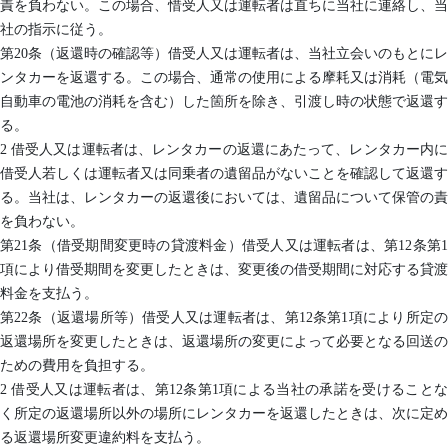
責を負わない。この場合、惜受人又は運転者は直ちに当社に連絡し、当
社の指示に従う。
第20条（返還時の確認等）借受人又は運転者は、当社立会いのもとにレ
ンタカーを返還する。この場合、通常の使用による摩耗又は消耗（電気
自動車の電池の消耗を含む）した箇所を除き、引渡し時の状態で返還す
る。
2 借受人又は運転者は、レンタカーの返還にあたって、レンタカー内に
借受人若しくは運転者又は同乗者の遺留品がないことを確認して返還す
る。当社は、レンタカーの返還後においては、遺留品について保管の責
を負わない。
第21条（借受期間変更時の貸渡料金）借受人又は運転者は、第12条第1
項により借受期間を変更したときは、変更後の借受期間に対応する貸渡
料金を支払う。
第22条（返還場所等）借受人又は運転者は、第12条第1項により所定の
返還場所を変更したときは、返還場所の変更によって必要となる回送の
ための費用を負担する。
2 借受人又は運転者は、第12条第1項による当社の承諾を受けることな
く所定の返還場所以外の場所にレンタカーを返還したときは、次に定め
る返還場所変更違約料を支払う。