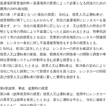
返還場所変更違約料＝返還場所の変更によって必要となる回送のための
費用の200%相当額。
第23条（不返還となった場合の措置） 当社は、借受人又は運転者が、
借受期間が満了したにもかかわらず、所定の返還場所にレンタカーを返
還せず、かつ、当社の返還請求に応じないとき、又は借受人の所在が不
明となる等の理由により不返還になったと認められるときは、刑事告訴
を行う等の法的措置をとるほか、営業所の所在地区のレンタカー関連団
体、レンタカー各社に対し不返還被害報告をする等の措置をとる。
2 当社は、前項に該当したときは、レンタカーの所在を確認するため、
借受人又は運転者の家族、親族、勤務先等の関係者への聞取り調査や車
両位置情報システムの作動等を含む必要な措置をとる。
3 第1項に該当したときは、借受人又は運転者は、第28条の定めにより
当社に与えた損害について賠償する責任を負うほか、レンタカーの回収
及び借受人又は運転者の探索に要した費用を負担する。
第6章故障、事故、盗難時の措置
第24条（故障発見時の措置）借受人又は運転者は、使用中にレンタカー
の異常又は故障を発見したときは、直ちに運転を中止し、当社に連絡す
るとともに、当社の指示に従う。