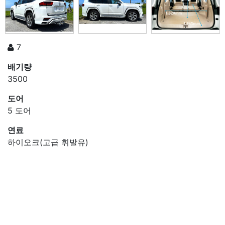
7
배기량
3500
도어
5 도어
연료
하이오크(고급 휘발유)