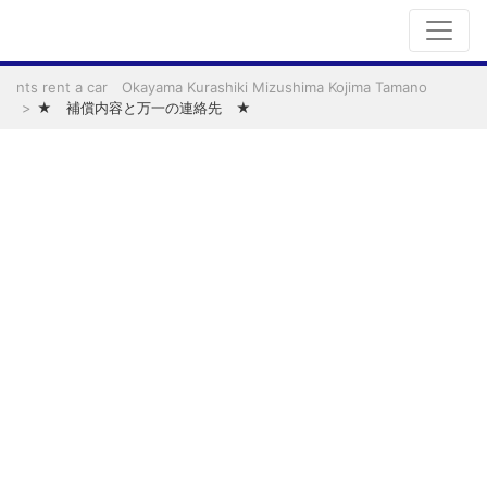
nts rent a car Okayama Kurashiki Mizushima Kojima Tamano
★ 補償内容と万一の連絡先 ★