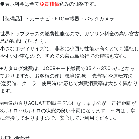
●表示料金は全て
免責補償
込みの価格です。
【装備品】・カーナビ・ETC車載器・バックカメラ
世界トップクラスの燃費性能なので、ガソリン料金の高い宮古
島の観光にぴったり。
小さなボディサイズで、非常に小回り性能が高くとても運転し
やすいお車なので、初めての宮古島旅行での運転も安心。
※カタログ燃費は、JC08モード燃費で35.4～37.0㎞/Ⅼとなっ
ておりますが、お客様の使用環境(気象、渋滞等)や運転方法
(急発進、クーラー使用時)に応じて燃費消費率は大きく異なり
ます。
※画像の通りAQUA前期型モデルになりますのが、走行距離が
3万キロ～6万キロの状態の良い車両になります。車内は丁寧
に清掃しておりますので、安心してご利用ください。
お問い合わせ