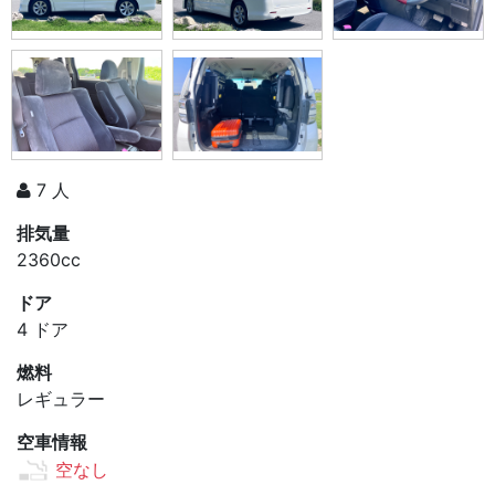
7 人
排気量
2360cc
ドア
4 ドア
燃料
レギュラー
空車情報
空なし